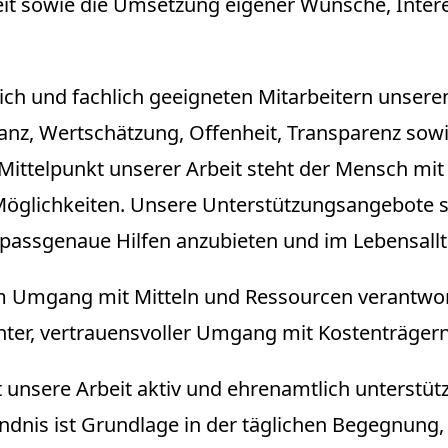
eit sowie die Umsetzung eigener Wünsche, Inte
ich und fachlich geeigneten Mitarbeitern unser
tanz, Wertschätzung, Offenheit, Transparenz sow
ttelpunkt unserer Arbeit steht der Mensch mit 
Möglichkeiten. Unsere Unterstützungsangebote si
 passgenaue Hilfen anzubieten und im Lebensall
d im Umgang mit Mitteln und Ressourcen verantwo
er, vertrauensvoller Umgang mit Kostenträgern i
 unsere Arbeit aktiv und ehrenamtlich unterstüt
ändnis ist Grundlage in der täglichen Begegnung,